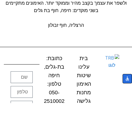
ולשפר את עצמך בקצב מהיר וממוקד יותר. האימונים מתקיימים
בשני מוקדים: חיפה, חוף בת גלים
הרצליה, חוף זבולון
בית
כתובת:
עלינו
בת-גלים,
שם
שיטות
חיפה
האימון
טלפון:
טלפון
מחנות
050-
גלישה
2510002
נושא
בדרום
מייל:
הפנייה
אפריקה
TRBSURF@GMAIL.COM
שלח/י
חבילות